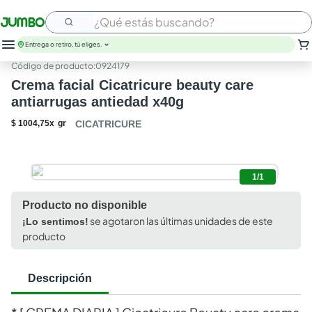
¿Qué estás buscando?
Entrega o retiro, tú eliges.
:
0924179
Crema facial Cicatricure beauty care
antiarrugas antiedad x40g
$
1004
,
75
x
gr
CICATRICURE
1/1
Producto no disponible
se agotaron las últimas unidades de este
¡Lo sentimos!
producto
Descripción