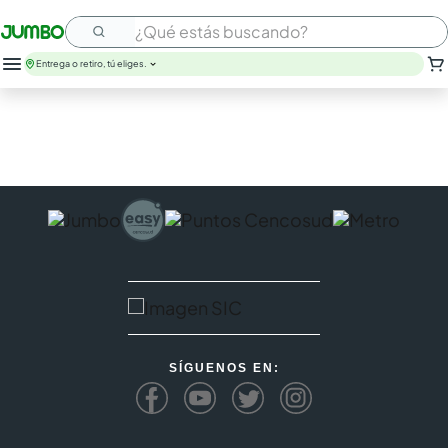
¿Qué estás buscando?
Entrega o retiro, tú eliges.
SÍGUENOS EN: