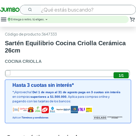
¿Qué estás buscando?
Entrega o retiro, tú eliges.
:
3647333
Sartén Equilibrio Cocina Criolla Cerámica
26cm
COCINA CRIOLLA
1
/
1
Hasta 3 cuotas sin interés*
*¡Aprovecha!
Del 1 de mayo al 31 de agosto paga en 3 cuotas sin interés
en compras
Aplica para compras online y
superiores a $1.500.000.
pagando con las tarjetas de los bancos:
Aplican
Términos y condiciones