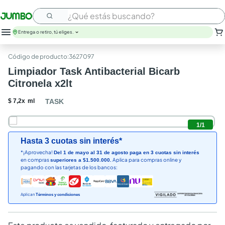
¿Qué estás buscando?
Entrega o retiro, tú eliges.
leche
:
3627097
huevos
Limpiador Task Antibacterial Bicarb
arroz
Citronela x2lt
papel higienico
galletas
$
7
,
2
x
ml
TASK
aceite
queso
1
/
1
nutribela
Hasta 3 cuotas sin interés*
pollo
*¡Aprovecha!
Del 1 de mayo al 31 de agosto paga en 3 cuotas sin interés
cafe
en compras
Aplica para compras online y
superiores a $1.500.000.
pagando con las tarjetas de los bancos:
Aplican
Términos y condiciones