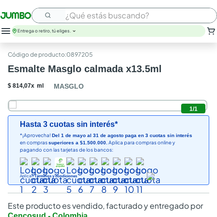
¿Qué estás buscando?
Entrega o retiro, tú eliges.
:
0897205
Esmalte Masglo calmada x13.5ml
$
814
,
07
x
ml
MASGLO
1
/
1
Hasta 3 cuotas sin interés*
*¡Aprovecha!
Del 1 de mayo al 31 de agosto paga en 3 cuotas sin interés
en compras
Aplica para compras online y
superiores a $1.500.000.
pagando con las tarjetas de los bancos:
Aplican
Términos y condiciones
Este producto es vendido, facturado y entregado por
Cencosud - Colombia