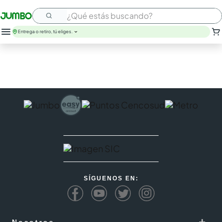
¿Qué estás buscando?
Entrega o retiro, tú eliges.
SÍGUENOS EN:
+