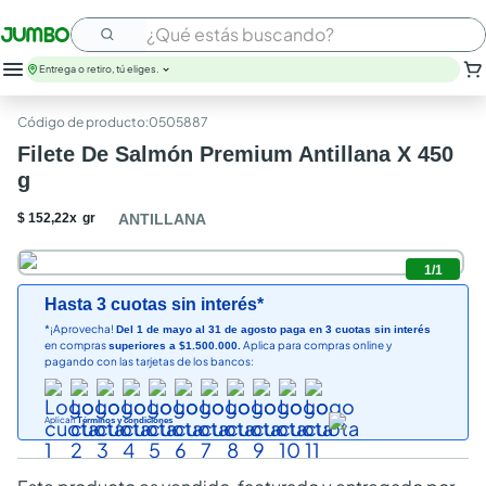
¿Qué estás buscando?
Entrega o retiro, tú eliges.
:
0505887
Filete De Salmón Premium Antillana X 450
g
$
152
,
22
x
gr
ANTILLANA
1
/
1
Hasta 3 cuotas sin interés*
*¡Aprovecha!
Del 1 de mayo al 31 de agosto paga en 3 cuotas sin interés
en compras
Aplica para compras online y
superiores a $1.500.000.
pagando con las tarjetas de los bancos:
Aplican
Términos y condiciones