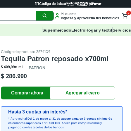
Código de ética
0
Mi cuenta
Ingresa y aprovecha tus beneficios
Supermercado
Electro
Hogar y textil
Servicios
:
3574109
Tequila Patron reposado x700ml
$
409
,
99
x
ml
PATRON
$ 286.990
Hasta 3 cuotas sin interés*
*¡Aprovecha!
Del 1 de mayo al 31 de agosto paga en 3 cuotas sin interés
en compras
Aplica para compras online y
superiores a $1.500.000.
pagando con las tarjetas de los bancos: