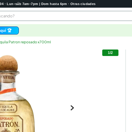
2004 · Lun–sáb 7am–7pm | Dom hasta 6pm · Otras ciudades
buscando?
quí 🏆
quila Patron reposado x700ml
os
1
/
2
bela
 higienico
tas
e
o
e