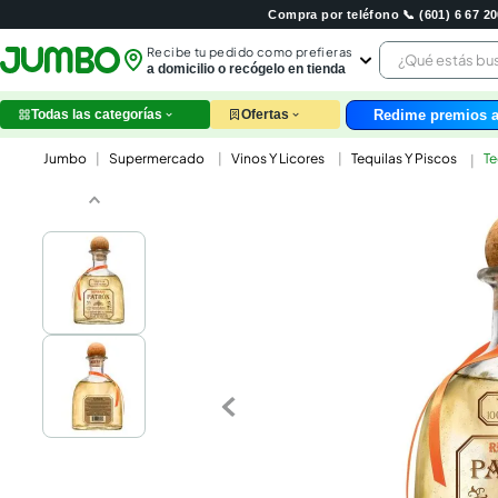
Compra por teléfono 📞 (601) 6 67 
¿Qué estás 
Recibe tu pedido como prefieras
a domicilio o recógelo en tienda
Redime premios a
Todas las categorías
Ofertas
leche
Supermercado
Vinos Y Licores
Tequilas Y Piscos
Te
huev
arroz
nutri
papel
galle
aceit
ques
pollo
carn