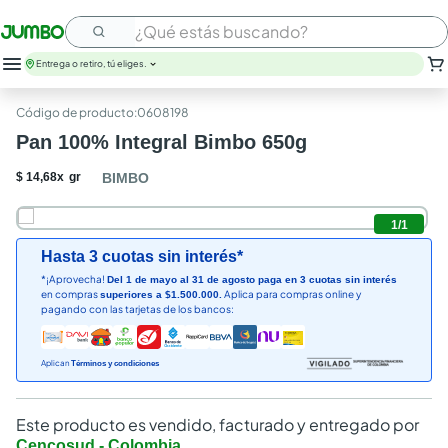
¿Qué estás buscando?
Entrega o retiro, tú eliges.
:
0608198
Pan 100% Integral Bimbo 650g
$
14
,
68
x
gr
BIMBO
1
/
1
Hasta 3 cuotas sin interés*
*¡Aprovecha!
Del 1 de mayo al 31 de agosto paga en 3 cuotas sin interés
en compras
Aplica para compras online y
superiores a $1.500.000.
pagando con las tarjetas de los bancos:
Aplican
Términos y condiciones
Este producto es vendido, facturado y entregado por
Cencosud - Colombia