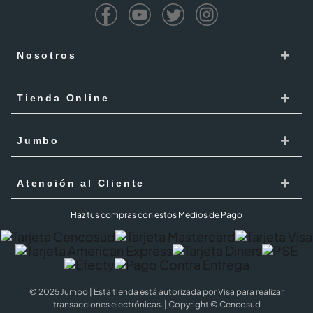
+
Nosotros
Cencosud
+
Tienda Online
Responsabilidad Social
Recoge en tienda
+
Trabaja con Nosotros
Jumbo
Cómo comprar
Proveedores
Localiza Tienda
+
Mis Pedidos
Atención al Cliente
Código de ética
Tarjeta Cencosud
Términos y Condiciones Jumbo al 100 agosto 2026
PQR
Haz tus compras con estos Medios de Pago
Puntos Cencosud
Superintendencia de industria y comercio SIC
PQR Metro
Jumbo Prime
Cobertura
Preguntas Frecuentes
Términos y Condiciones Jumbo Prime
© 2025 Jumbo | Esta tienda está autorizada por Visa para realizar
Jumbo al 100
Política de Cookies
transacciones electrónicas. | Copyright © Cencosud
Términos y condiciones