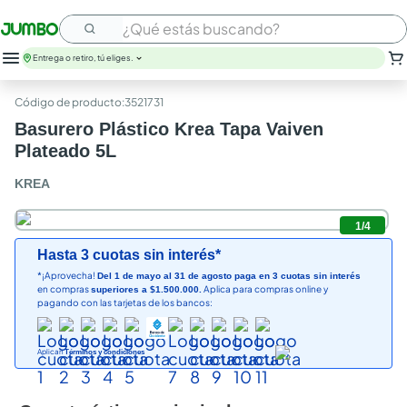
¿Qué estás buscando?
Entrega o retiro, tú eliges.
:
3521731
Basurero Plástico Krea Tapa Vaiven
Plateado 5L
KREA
1
/
4
Hasta 3 cuotas sin interés*
*¡Aprovecha!
Del 1 de mayo al 31 de agosto paga en 3 cuotas sin interés
en compras
Aplica para compras online y
superiores a $1.500.000.
pagando con las tarjetas de los bancos:
Aplican
Términos y condiciones