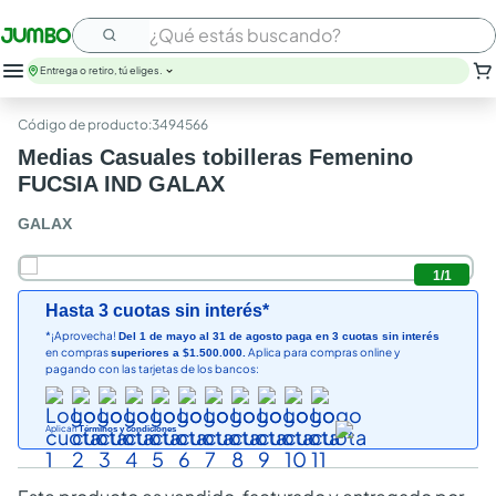
¿Qué estás buscando?
Entrega o retiro, tú eliges.
leche
:
3494566
huevos
Medias Casuales tobilleras Femenino
arroz
FUCSIA IND GALAX
papel higienico
nutribela
GALAX
galletas
aceite
1
/
1
queso
Hasta 3 cuotas sin interés*
pollo
*¡Aprovecha!
Del 1 de mayo al 31 de agosto paga en 3 cuotas sin interés
carne
en compras
Aplica para compras online y
superiores a $1.500.000.
pagando con las tarjetas de los bancos:
Aplican
Términos y condiciones