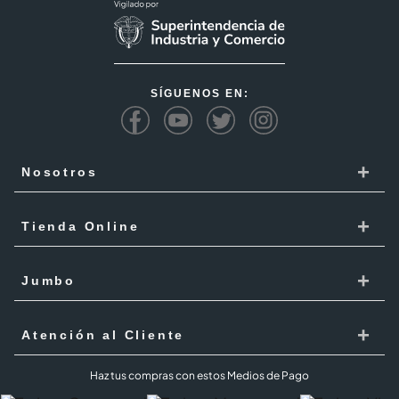
SÍGUENOS EN:
+
Nosotros
Cencosud
+
Tienda Online
Responsabilidad Social
Recoge en tienda
+
Trabaja con Nosotros
Jumbo
Cómo comprar
Proveedores
Localiza Tienda
+
Mis Pedidos
Atención al Cliente
Código de ética
Tarjeta Cencosud
Términos y Condiciones Jumbo al 100 agosto 2026
PQR
Haz tus compras con estos Medios de Pago
Puntos Cencosud