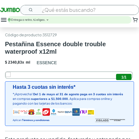
¿Qué estás buscando?
Entrega o retiro, tú eliges.
:
3512729
Pestañina Essence double trouble
waterproof x12ml
$
2340
,
83
x
ml
ESSENCE
1
/
1
Hasta 3 cuotas sin interés*
*¡Aprovecha!
Del 1 de mayo al 31 de agosto paga en 3 cuotas sin interés
en compras
Aplica para compras online y
superiores a $1.500.000.
pagando con las tarjetas de los bancos:
Aplican
Términos y condiciones