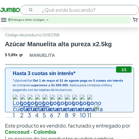
¿Qué estás buscando?
Entrega o retiro, tú eliges.
:
0082358
Azúcar Manuelita alta pureza x2.5kg
$
5
,
89
x
gr
MANUELITA
1
/
1
Hasta 3 cuotas sin interés*
*¡Aprovecha!
Del 1 de mayo al 31 de agosto paga en 3 cuotas sin interés
en compras
Aplica para compras online y
superiores a $1.500.000.
pagando con las tarjetas de los bancos:
Aplican
Términos y condiciones
Este producto es vendido, facturado y entregado por
Cencosud - Colombia
Los precios de los productos pueden cambiar