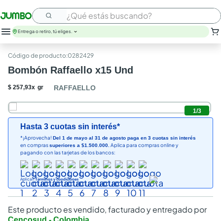
¿Qué estás buscando?
Entrega o retiro, tú eliges.
:
0282429
Bombón Raffaello x15 Und
$
257
,
93
x
gr
RAFFAELLO
1
/
3
Hasta 3 cuotas sin interés*
*¡Aprovecha!
Del 1 de mayo al 31 de agosto paga en 3 cuotas sin interés
en compras
Aplica para compras online y
superiores a $1.500.000.
pagando con las tarjetas de los bancos:
Aplican
Términos y condiciones
Este producto es vendido, facturado y entregado por
Cencosud - Colombia