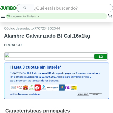
¿Qué estás buscando?
Entrega o retiro, tú eliges.
leche
:
7707234802044
huevos
Alambre Galvanizado Bt Cal.16x1kg
arroz
nutribela
PROALCO
papel higienico
galletas
1
/
2
aceite
queso
Hasta 3 cuotas sin interés*
pollo
*¡Aprovecha!
Del 1 de mayo al 31 de agosto paga en 3 cuotas sin interés
en compras
Aplica para compras online y
superiores a $1.500.000.
carne
pagando con las tarjetas de los bancos:
Aplican
Términos y condiciones
Características principales