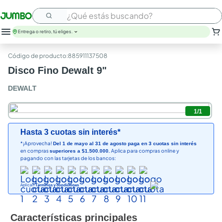
¿Qué estás buscando?
Entrega o retiro, tú eliges.
:
885911137508
Disco Fino Dewalt 9"
DEWALT
1
/
1
Hasta 3 cuotas sin interés*
*¡Aprovecha!
Del 1 de mayo al 31 de agosto paga en 3 cuotas sin interés
en compras
Aplica para compras online y
superiores a $1.500.000.
pagando con las tarjetas de los bancos:
Aplican
Términos y condiciones
Características principales