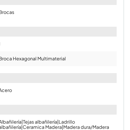
Brocas
1
Broca Hexagonal Multimaterial
Acero
Albañilería|Tejas albañilería|Ladrillo
albañilería|Ceramica Madera|Madera dura/Madera