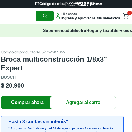
Código de ética
0
Mi cuenta
Ingresa y aprovecha tus beneficios
Supermercado
Electro
Hogar y textil
Servicios
:
4059952587059
Broca multiconstrucción 1/8x3"
Expert
BOSCH
$ 20.900
Hasta 3 cuotas sin interés*
*¡Aprovecha!
Del 1 de mayo al 31 de agosto paga en 3 cuotas sin interés