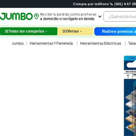
Compra por teléfono 📞 (601) 6 67 
¿Qué estás 
Recibe tu pedido como prefieras
a domicilio o recógelo en tienda
Redime premios a
Todas las categorías
Ofertas
leche
Herramientas Y Ferretería
Herramientas Eléctricas
Tala
huev
arroz
papel
nutri
galle
aceit
ques
pollo
carn