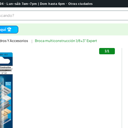
2004 · Lun–sáb 7am–7pm | Dom hasta 6pm · Otras ciudades
buscando?
quí 🏆
dros Y Accesorios
Broca multiconstrucción 1/8x3" Expert
os
1
/
1
 higienico
bela
tas
e
o
e