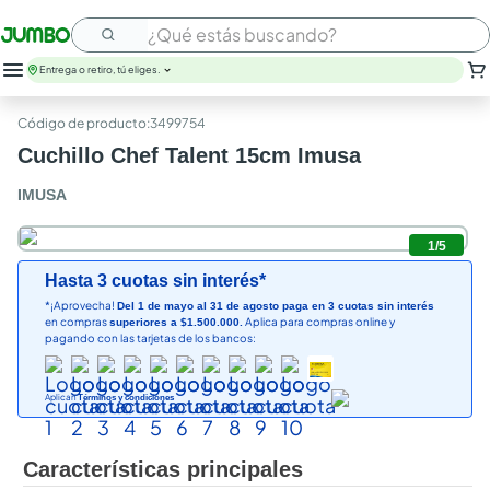
¿Qué estás buscando?
Entrega o retiro, tú eliges.
leche
:
3499754
huevos
Cuchillo Chef Talent 15cm Imusa
arroz
papel higienico
IMUSA
galletas
aceite
1
/
5
queso
Hasta 3 cuotas sin interés*
nutribela
*¡Aprovecha!
Del 1 de mayo al 31 de agosto paga en 3 cuotas sin interés
pollo
en compras
Aplica para compras online y
superiores a $1.500.000.
cafe
pagando con las tarjetas de los bancos:
Aplican
Términos y condiciones
Características principales