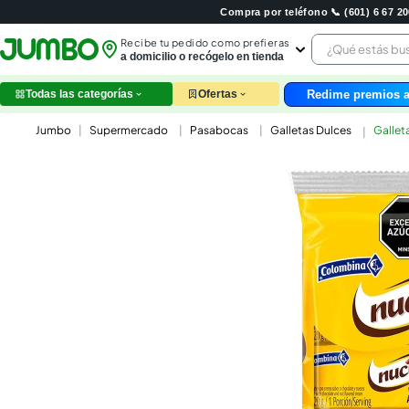
Compra por teléfono 📞 (601) 6 67 
¿Qué estás 
Recibe tu pedido como prefieras
a domicilio o recógelo en tienda
Redime premios a
Todas las categorías
Ofertas
leche
Supermercado
Pasabocas
Galletas Dulces
Gallet
huev
arroz
nutri
papel
galle
aceit
ques
pollo
carn