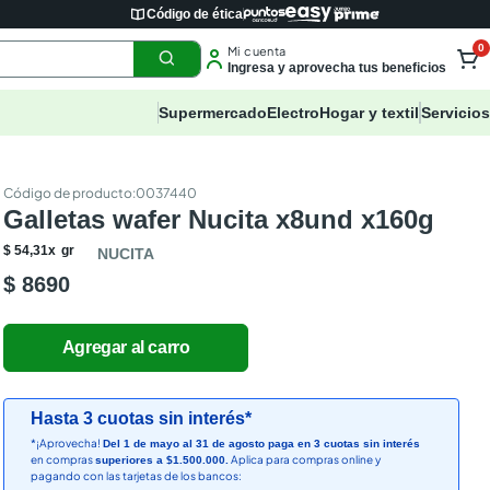
Código de ética
0
Mi cuenta
Ingresa y aprovecha tus beneficios
Supermercado
Electro
Hogar y textil
Servicios
:
0037440
Galletas wafer Nucita x8und x160g
$
54
,
31
x
gr
NUCITA
$ 8690
Hasta 3 cuotas sin interés*
*¡Aprovecha!
Del 1 de mayo al 31 de agosto paga en 3 cuotas sin interés
en compras
Aplica para compras online y
superiores a $1.500.000.
pagando con las tarjetas de los bancos: