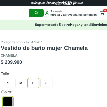
Código de ética
0
Mi cuenta
Ingresa y aprovecha tus beneficios
Supermercado
Electro
Hogar y textil
Servicios
:
3479907
Vestido de baño mujer Chamela
CHAMELA
$ 209.900
Talla
S
M
L
XL
Color
: