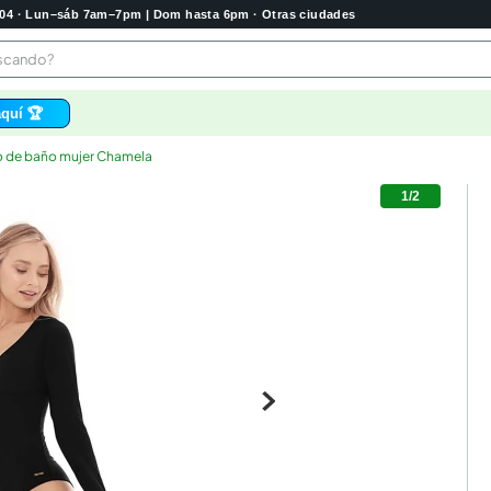
2004 · Lun–sáb 7am–7pm | Dom hasta 6pm · Otras ciudades
buscando?
quí 🏆
o de baño mujer Chamela
os
1
/
2
 higienico
tas
e
o
bela