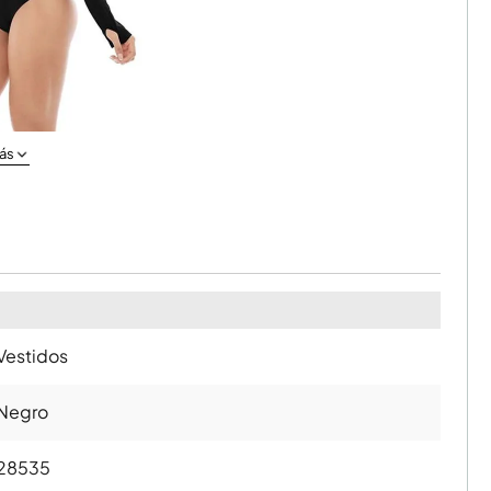
ás
Vestidos
Negro
28535