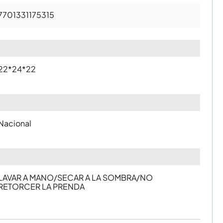
7701331175315
22*24*22
Nacional
LAVAR A MANO/SECAR A LA SOMBRA/NO
RETORCER LA PRENDA