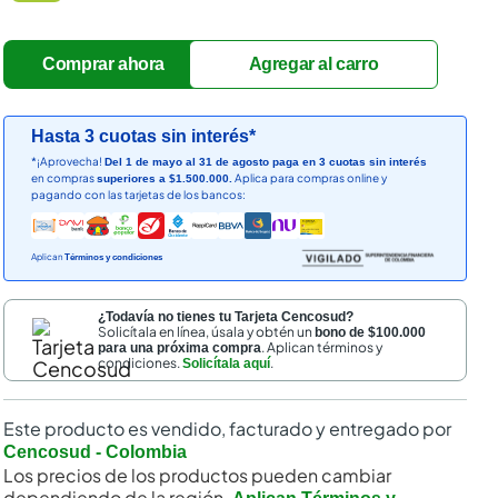
Hasta 3 cuotas sin interés*
*¡Aprovecha!
Del 1 de mayo al 31 de agosto paga en 3 cuotas sin interés
en compras
Aplica para compras online y
superiores a $1.500.000.
pagando con las tarjetas de los bancos:
Aplican
Términos y condiciones
¿Todavía no tienes tu Tarjeta Cencosud?
Solicítala en línea, úsala y obtén un
bono de $100.000
. Aplican términos y
para una próxima compra
condiciones.
.
Solicítala aquí
Este producto es vendido, facturado y entregado por
Cencosud - Colombia
Los precios de los productos pueden cambiar
dependiendo de la región.