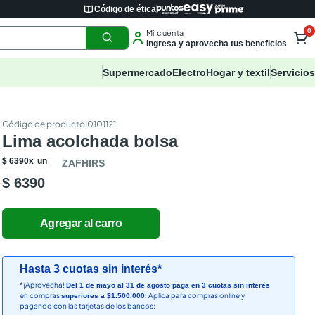
Código de ética
0
Mi cuenta
Ingresa y aprovecha tus beneficios
Supermercado
Electro
Hogar y textil
Servicios
:
0101121
Lima acolchada bolsa
$
6390
x
un
ZAFHIRS
$ 6390
Hasta 3 cuotas sin interés*
*¡Aprovecha!
Del 1 de mayo al 31 de agosto paga en 3 cuotas sin interés
en compras
Aplica para compras online y
superiores a $1.500.000.
pagando con las tarjetas de los bancos: