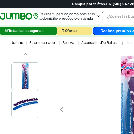
Compra por teléfono 📞 (601) 6 67 
¿Qué estás 
Recibe tu pedido como prefieras
a domicilio o recógelo en tienda
Redime premios a
Todas las categorías
Ofertas
leche
Supermercado
Belleza
Accesorios De Belleza
Lima
huev
arroz
papel
nutri
galle
aceit
ques
pollo
carn