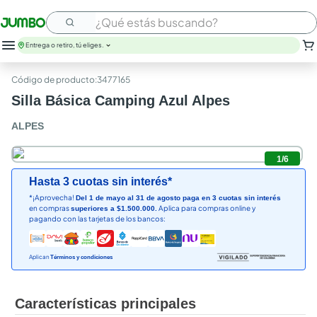
¿Qué estás buscando?
Entrega o retiro, tú eliges.
:
3477165
Silla Básica Camping Azul Alpes
ALPES
1
/
6
Hasta 3 cuotas sin interés*
*¡Aprovecha!
Del 1 de mayo al 31 de agosto paga en 3 cuotas sin interés
en compras
Aplica para compras online y
superiores a $1.500.000.
pagando con las tarjetas de los bancos:
Aplican
Términos y condiciones
Características principales