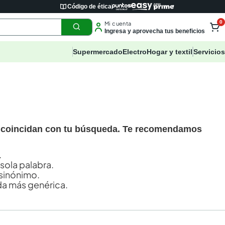
Código de ética
0
Mi cuenta
Ingresa y aprovecha tus beneficios
Supermercado
Electro
Hogar y textil
Servicios
 coincidan con tu búsqueda. Te recomendamos
.
 sola palabra.
sinónimo.
a más genérica.