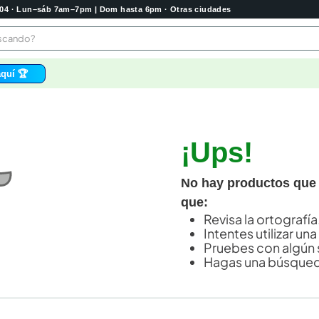
2004 · Lun–sáb 7am–7pm | Dom hasta 6pm · Otras ciudades
buscando?
quí 🏆
os
bela
¡Ups!
 higienico
tas
No hay productos que
e
que:
o
Revisa la ortografía
Intentes utilizar una
e
Pruebes con algún 
Hagas una búsqued