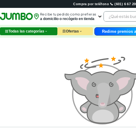
Compra por teléfono 📞 (601) 6 67 
¿Qué estás 
Recibe tu pedido como prefieras
a domicilio o recógelo en tienda
Redime premios a
Todas las categorías
Ofertas
leche
huev
arroz
nutri
papel
galle
aceit
ques
pollo
carn