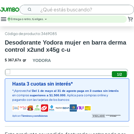
¿Qué estás buscando?
Entrega o retiro, tú eliges.
leche
:
3469085
huevos
Desodorante Yodora mujer en barra derma
arroz
control x2und x45g c-u
nutribela
papel higienico
$
367
,
67
x
gr
YODORA
galletas
aceite
1
/
2
queso
Hasta 3 cuotas sin interés*
pollo
*¡Aprovecha!
Del 1 de mayo al 31 de agosto paga en 3 cuotas sin interés
carne
en compras
Aplica para compras online y
superiores a $1.500.000.
pagando con las tarjetas de los bancos:
Aplican
Términos y condiciones