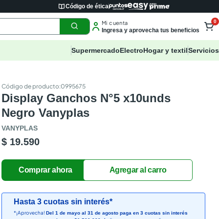
Código de ética
0
Mi cuenta
Ingresa y aprovecha tus beneficios
Supermercado
Electro
Hogar y textil
Servicios
:
0995675
Display Ganchos N°5 x10unds
Negro Vanyplas
VANYPLAS
$ 19.590
Hasta 3 cuotas sin interés*
*¡Aprovecha!
Del 1 de mayo al 31 de agosto paga en 3 cuotas sin interés