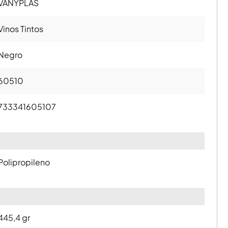
VANYPLAS
Vinos Tintos
Negro
60510
733341605107
Polipropileno
445,4 gr