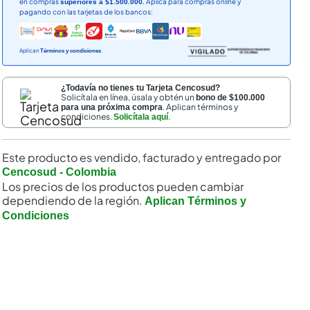
en compras
Aplica para compras online y
superiores a $1.500.000.
pagando con las tarjetas de los bancos:
Aplican
Términos y condiciones
¿Todavía no tienes tu Tarjeta Cencosud?
Solicítala en línea, úsala y obtén un
bono de $100.000
. Aplican términos y
para una próxima compra
condiciones.
.
Solicítala aquí
Este producto es vendido, facturado y entregado por
Cencosud - Colombia
Los precios de los productos pueden cambiar
dependiendo de la región.
Aplican Términos y
Condiciones