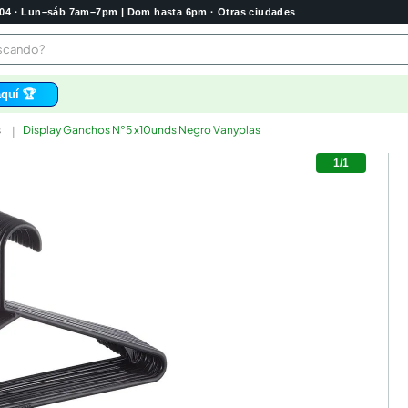
2004 · Lun–sáb 7am–7pm | Dom hasta 6pm · Otras ciudades
buscando?
quí 🏆
s
Display Ganchos N°5 x10unds Negro Vanyplas
os
1
/
1
 higienico
bela
tas
e
o
e