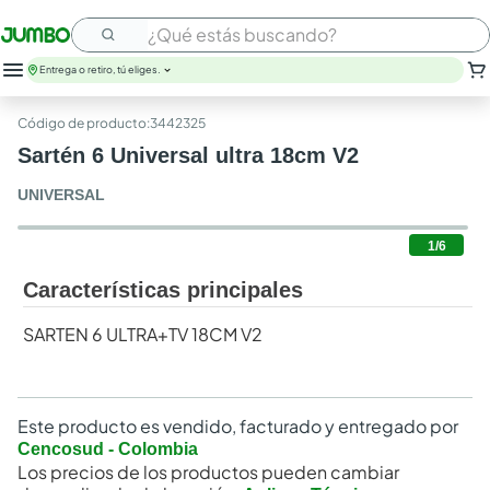
¿Qué estás buscando?
Entrega o retiro, tú eliges.
leche
:
3442325
huevos
Sartén 6 Universal ultra 18cm V2
arroz
nutribela
UNIVERSAL
papel higienico
galletas
1
/
6
aceite
Características principales
queso
pollo
SARTEN 6 ULTRA+TV 18CM V2
carne
Este producto es vendido, facturado y entregado por
Cencosud - Colombia
Los precios de los productos pueden cambiar