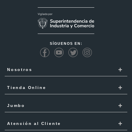
SÍGUENOS EN:
+
Nosotros
Cencosud
+
Tienda Online
Responsabilidad Social
Recoge en tienda
+
Trabaja con Nosotros
Jumbo
Cómo comprar
Proveedores
Localiza Tienda
+
Mis Pedidos
Atención al Cliente
Código de ética
Tarjeta Cencosud