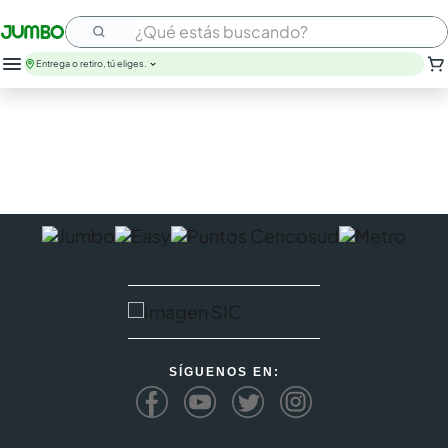
¿Qué estás buscando?
Entrega o retiro, tú eliges.
leche
huevos
arroz
papel higienico
galletas
aceite
queso
nutribela
pollo
cafe
SÍGUENOS EN: