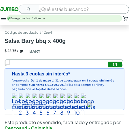
¿Qué estás buscando?
Entrega o retiro, tú eliges.
leche
:
3426641
huevos
Salsa Bary bbq x 400g
arroz
nutribela
$
23
,
75
x
gr
BARY
papel higienico
galletas
1
/
1
aceite
Hasta 3 cuotas sin interés*
queso
*¡Aprovecha!
Del 1 de mayo al 31 de agosto paga en 3 cuotas sin interés
pollo
en compras
Aplica para compras online y
superiores a $1.500.000.
carne
pagando con las tarjetas de los bancos:
Aplican
Términos y condiciones
Este producto es vendido, facturado y entregado por
Cencosud - Colombia