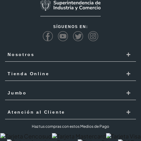
SÍGUENOS EN:
+
Nosotros
Cencosud
+
Tienda Online
Responsabilidad Social
Recoge en tienda
+
Trabaja con Nosotros
Jumbo
Cómo comprar
Proveedores
Localiza Tienda
+
Mis Pedidos
Atención al Cliente
Código de ética
Tarjeta Cencosud
Términos y Condiciones Jumbo al 100 agosto 2026
PQR
Haz tus compras con estos Medios de Pago
Puntos Cencosud
Superintendencia de industria y comercio SIC
PQR Metro