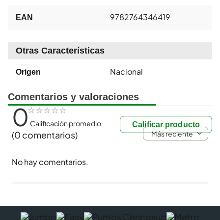
9782764346419
EAN
Otras Características
Nacional
Origen
Comentarios y valoraciones
0
☆
☆
☆
☆
☆
Calificación promedio
Calificar producto
Más reciente
(0 comentarios)
No hay comentarios.