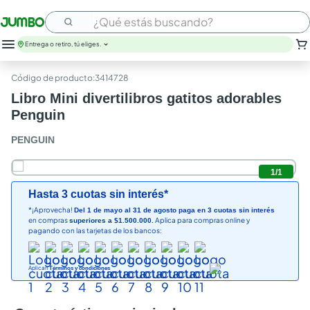
¿Qué estás buscando?
Entrega o retiro, tú eliges.
:
3414728
Libro Mini divertilibros gatitos adorables
Penguin
PENGUIN
1
/
1
Hasta 3 cuotas sin interés*
*¡Aprovecha!
Del 1 de mayo al 31 de agosto paga en 3 cuotas sin interés
en compras
Aplica para compras online y
superiores a $1.500.000.
pagando con las tarjetas de los bancos:
Aplican
Términos y condiciones