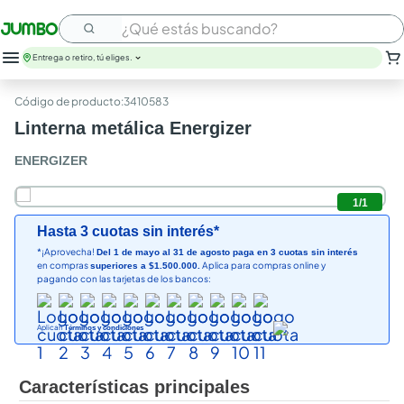
¿Qué estás buscando?
Entrega o retiro, tú eliges.
:
3410583
Linterna metálica Energizer
ENERGIZER
1
/
1
Hasta 3 cuotas sin interés*
*¡Aprovecha!
Del 1 de mayo al 31 de agosto paga en 3 cuotas sin interés
en compras
Aplica para compras online y
superiores a $1.500.000.
pagando con las tarjetas de los bancos:
Aplican
Términos y condiciones
Características principales