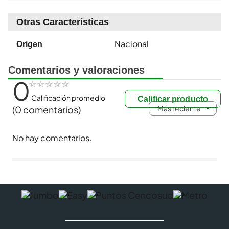
Otras Características
Nacional
Origen
Comentarios y valoraciones
0
☆
☆
☆
☆
☆
Calificación promedio
Calificar producto
Más reciente
(0 comentarios)
No hay comentarios.