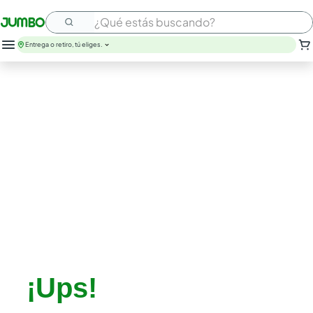
¿Qué estás buscando?
Entrega o retiro, tú eliges.
leche
huevos
arroz
papel higienico
galletas
aceite
queso
cafe
pollo
nutribela
¡Ups!