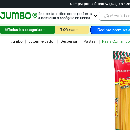
Compra por teléfono 📞 (601) 6 67 
¿Qué estás 
Recibe tu pedido como prefieras
a domicilio o recógelo en tienda
Redime premios a
Todas las categorías
Ofertas
leche
Supermercado
Despensa
Pastas
Pasta Comarrico 
huev
arroz
nutri
papel
galle
aceit
ques
pollo
carn