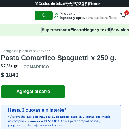
Código de ética
0
Mi cuenta
Ingresa y aprovecha tus beneficios
Supermercado
Electro
Hogar y textil
Servicios
:
0339553
Pasta Comarrico Spaguetti x 250 g.
$
7
,
36
x
gr
COMARRICO
$ 1840
Hasta 3 cuotas sin interés*
*¡Aprovecha!
Del 1 de mayo al 31 de agosto paga en 3 cuotas sin interés
en compras
Aplica para compras online y
superiores a $1.500.000.
pagando con las tarjetas de los bancos: