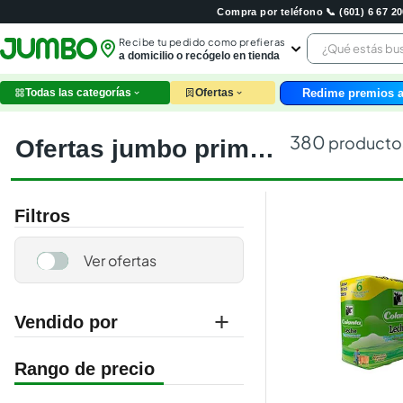
Compra por teléfono 📞 (601) 6 67 
¿Qué estás 
Recibe tu pedido como prefieras
a domicilio o recógelo en tienda
Redime premios a
Todas las categorías
Ofertas
leche
huev
380
producto
ofertas jumbo prime 5 al 8 jun
arroz
papel
galle
Filtros
aceit
ques
nutri
pollo
cafe
Vendido por
jumbo