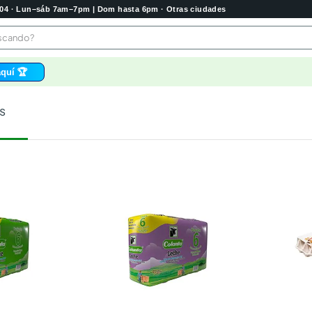
2004 · Lun–sáb 7am–7pm | Dom hasta 6pm · Otras ciudades
buscando?
quí 🏆
os
s
 higienico
tas
e
o
bela