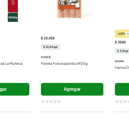
+10%
$ 10.450
$ 3500
$
11
,
61
gr
x
$
3
,
5
gr
x
FONCE
DIANA
tas La Muñeca 
Panela Fonce pastilla x900g
Harina D
gar
Agregar
☆
☆
☆
☆
☆
☆
☆
☆