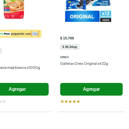
pagando con
$ 15.700
$
36
,
34
gr
x
OREO
Galletas Oreo Original x432g
iana maíz blanco x1000g
Agregar
Agregar
☆
☆
★
★
★
★
★