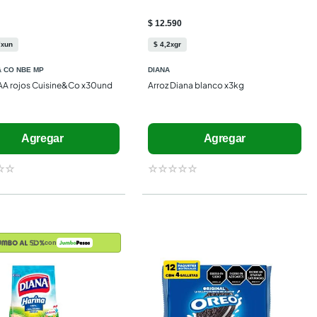
$ 12.590
7
un
$
4
,
2
gr
x
x
& CO NBE MP
DIANA
AA rojos Cuisine&Co x30und
Arroz Diana blanco x3kg
Agregar
Agregar
☆
☆
☆
☆
☆
☆
☆
con