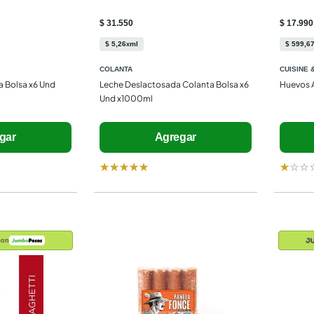
$ 31.550
$ 17.990
$
5
,
26
ml
$
599
,
6
x
COLANTA
CUISINE 
 Bolsa x6 Und 
Leche Deslactosada Colanta Bolsa x6 
Huevos 
Und x1000ml
gar
Agregar
★
★
★
★
★
★
☆
☆
con