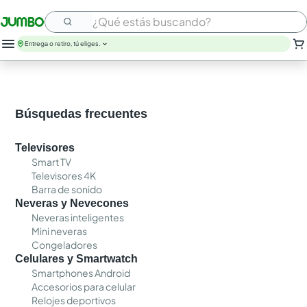
¿Qué estás buscando?
Entrega o retiro, tú eliges.
Búsquedas frecuentes
Televisores
Smart TV
Televisores 4K
Barra de sonido
Neveras y Nevecones
Neveras inteligentes
Mini neveras
Congeladores
Celulares y Smartwatch
Smartphones Android
Accesorios para celular
Relojes deportivos