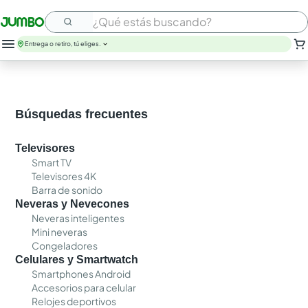
¿Qué estás buscando?
Entrega o retiro, tú eliges.
Búsquedas frecuentes
Televisores
Smart TV
Televisores 4K
Barra de sonido
Neveras y Nevecones
Neveras inteligentes
Mini neveras
Congeladores
Celulares y Smartwatch
Smartphones Android
Accesorios para celular
Relojes deportivos