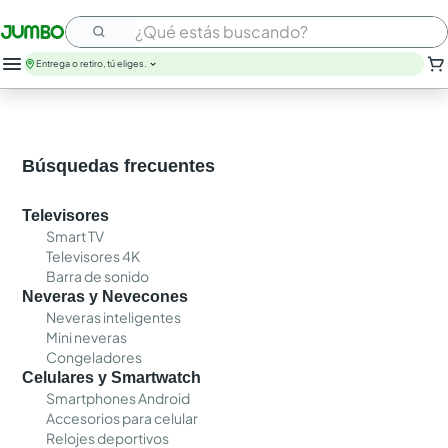
¿Qué estás buscando?
Entrega o retiro, tú eliges.
Búsquedas frecuentes
Televisores
Smart TV
Televisores 4K
Barra de sonido
Neveras y Nevecones
Neveras inteligentes
Mini neveras
Congeladores
Celulares y Smartwatch
Smartphones Android
Accesorios para celular
Relojes deportivos