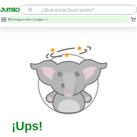
¿Qué estás buscando?
Entrega o retiro, tú eliges.
leche
huevos
arroz
papel higienico
nutribela
galletas
aceite
queso
pollo
carne
¡Ups!