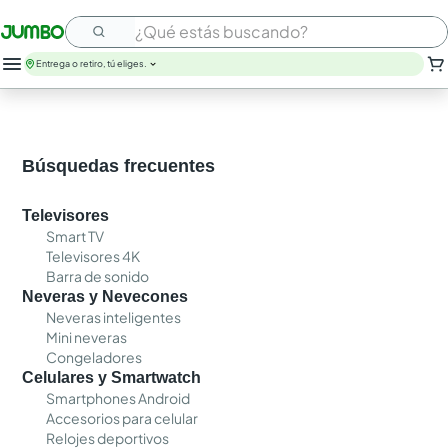
¿Qué estás buscando?
Entrega o retiro, tú eliges.
leche
huevos
arroz
Búsquedas frecuentes
nutribela
papel higienico
Televisores
galletas
Smart TV
aceite
Televisores 4K
queso
Barra de sonido
pollo
Neveras y Nevecones
carne
Neveras inteligentes
Mini neveras
Congeladores
Celulares y Smartwatch
Smartphones Android
Accesorios para celular
Relojes deportivos