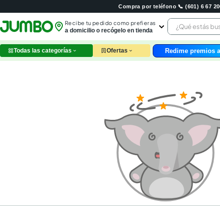
Compra por teléfono 📞 (601) 6 67 
¿Qué estás 
Recibe tu pedido como prefieras
a domicilio o recógelo en tienda
Redime premios a
Todas las categorías
Ofertas
leche
huev
arroz
nutri
papel
galle
aceit
ques
pollo
carn