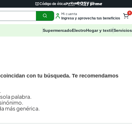
Código de ética
0
Mi cuenta
Ingresa y aprovecha tus beneficios
Supermercado
Electro
Hogar y textil
Servicios
 coincidan con tu búsqueda. Te recomendamos
.
 sola palabra.
sinónimo.
a más genérica.