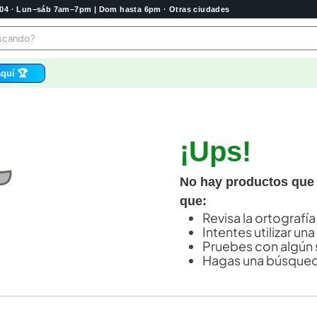
2004 · Lun–sáb 7am–7pm | Dom hasta 6pm · Otras ciudades
buscando?
quí 🏆
os
bela
¡Ups!
 higienico
tas
No hay productos que
e
que:
o
Revisa la ortografía
Intentes utilizar una
e
Pruebes con algún 
Hagas una búsqued