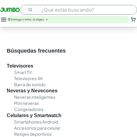
¿Qué estás buscando?
Entrega o retiro, tú eliges.
Búsquedas frecuentes
Televisores
Smart TV
Televisores 4K
Barra de sonido
Neveras y Nevecones
Neveras inteligentes
Mini neveras
Congeladores
Celulares y Smartwatch
Smartphones Android
Accesorios para celular
Relojes deportivos